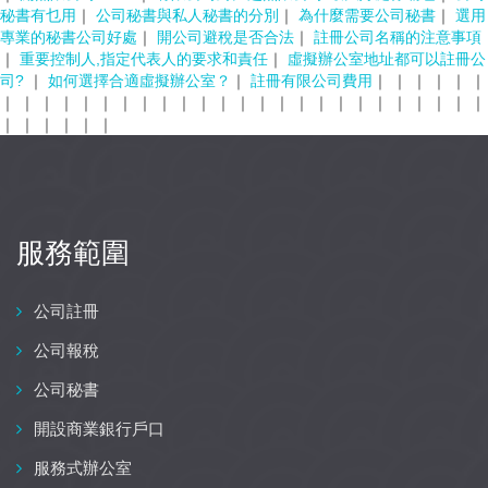
秘書有乜用
｜
公司秘書與私人秘書的分別
｜
為什麼需要公司秘書
｜
選用
專業的秘書公司好處
｜
開公司避稅是否合法
｜
註冊公司名稱的注意事項
｜
重要控制人,指定代表人的要求和責任
｜
虛擬辦公室地址都可以註冊公
司?
｜
如何選擇合適虛擬辦公室？
｜
註冊有限公司費用
｜
｜
｜
｜
｜
｜
｜
｜
｜
｜
｜
｜
｜
｜
｜
｜
｜
｜
｜
｜
｜
｜
｜
｜
｜
｜
｜
｜
｜
｜
｜
｜
｜
｜
｜
｜
｜
服務範圍
公司註冊
公司報稅
公司秘書
開設商業銀行戶口
服務式辦公室