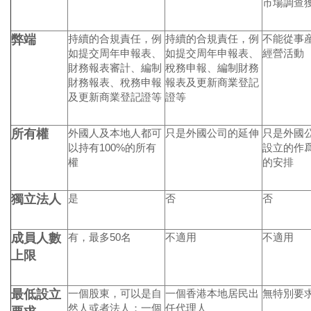
市場調查
弊端
持續的合規責任，例
持續的合規責任，例
不能從事
如提交周年申報表、
如提交周年申報表、
經營活動
財務報表審計、編制
稅務申報、編制財務
財務報表、稅務申報
報表及更新商業登記
及更新商業登記證等
證等
所有權
外國人及本地人都可
只是外國公司的延伸
只是外國
以持有100%的所有
設立的作
權
的安排
獨立法人
是
否
否
成員人數
有，最多50名
不適用
不適用
上限
最低設立
一個股東，可以是自
一個香港本地居民出
無特別要
然人或者法人；一個
任代理人