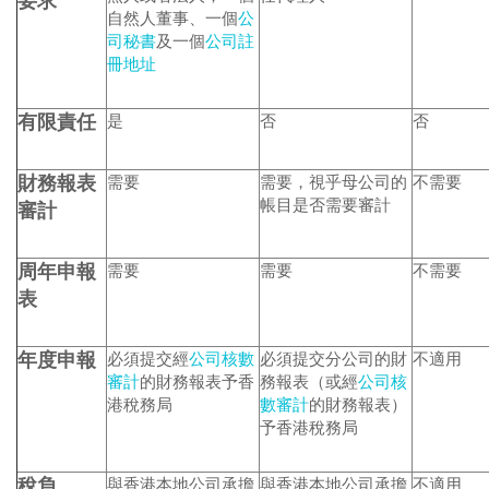
要求
自然人董事、一個
公
司秘書
及一個
公司註
冊地址
有限責任
是
否
否
財務報表
需要
需要，視乎母公司的
不需要
帳目是否需要審計
審計
周年申報
需要
需要
不需要
表
年度申報
必須提交經
公司核數
必須提交分公司的財
不適用
審計
的財務報表予香
務報表（或經
公司核
港稅務局
數審計
的財務報表）
予香港稅務局
稅負
與香港本地公司承擔
與香港本地公司承擔
不適用