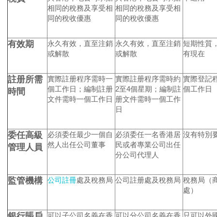
相同的稅務及享受相
相同的稅務及享受相
同的稅收優惠
同的稅收優惠
有效期
永久有效，直至注銷
永久有效，直至注銷
短期性質
或解散
或解散
有現在
註册所需
實際註册程序需時一
實際註册程序需時約
實際登記
個工作日；編制註册
2至4個星期；編制註
個工作日
時間
文件需時一個工作日
册文件需時一個工作
日
委任高級
必須委任最少一個自
必須委任一名香港居
沒有特別
然人出任公司董事
民或者專業公司出任
管理人員
分公司代理人
監管機構
公司註冊
處及稅務局
公司註册處及稅務局
稅務局（
處）
銀行賬戶
可以子公司名義在香
可以分公司名義在香
只可以外