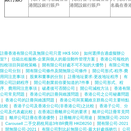
港開設銀行賬戶
港開設銀行賬戶
名義在香
註冊香港有限公司及無限公司只需 HK$ 500
｜
如何選擇合適虛擬辦公
室?
｜
信箱出租服務-企業與個人的最佳郵件管理方案
｜
香港公司報稅的
扣稅項目與節稅策略
｜
開有限公司好處不可不知的大優勢
｜
有限公司無
限公司分別
｜
開有限公司條件及開無限公司條件
｜
開公司形式-程序-費
用同注意事項
｜
股東和董事的分別
｜
註冊地址要求-更改地址程序
｜
有
限公司註銷程序
｜
開公司創業前你要知道的7件事
｜
開公司形式、程
序、費用同注意事項
｜
破產後可否開公司
｜
開公司減稅方法
｜
香港有限
公司常見問題
｜
香港公司的註冊與維護問題
｜
香港公司之公司秘書問題
｜
香港公司的註冊與維護問題
｜
香港公司與英屬維京群島公司主要特點
比較
｜
香港子公司及香港分公司(非香港公司)之比較
｜
香港子公司、分
公司及代表處比較
｜
在香港註冊離岸公司的要求
｜
離岸公司註冊常見問
題
｜
離岸公司註冊在香港優勢
｜
註冊離岸公司用途
｜
開無限公司-2020
｜
Carousell 二手交易稅局追3年BR費用 HKD8250
｜
開有限公司-2021
｜
開無限公司-2021
｜
有限公司對比起無限公司-最大好處係啲乜
｜
公司