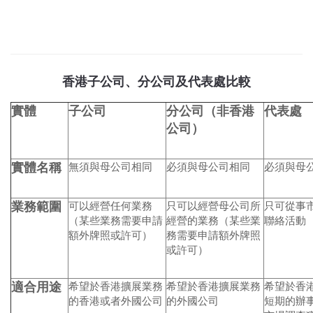
香港子公司、分公司及代表處比較
實體
子公司
分公司（非香港
代表處
公司）
實體名稱
無須與母公司相同
必須與母公司相同
必須與母
業務範圍
可以經營任何業務
只可以經營母公司所
只可從事
（某些業務需要申請
經營的業務（某些業
聯絡活動
額外牌照或許可）
務需要申請額外牌照
或許可）
適合用途
希望於香港擴展業務
希望於香港擴展業務
希望於香
的香港或者外國公司
的外國公司
短期的辦