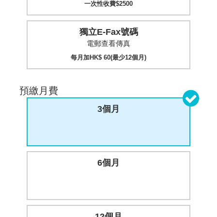
一次性收費$2500
獨立E-Fax號碼
電郵查看傳真
每月加HK$ 60(最少12個月)
預繳月費
3個月
6個月
12個月