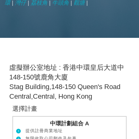
環
|
灣仔
|
荔枝角
|
牛頭角
|
觀塘
|
虛擬辦公室地址 : 香港中環皇后大道中
148-150號鹿角大廈
Stag Building,148-150 Queen's Road
Central,Central, Hong Kong
選擇計畫
中環計劃組合 A
提供註冊商業地址
無限收取公司郵件及包裹