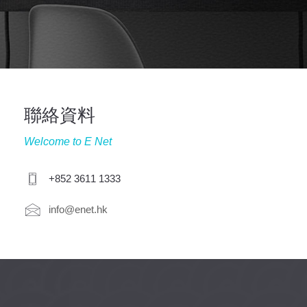
聯絡資料
Welcome to E Net
+852 3611 1333
info@enet.hk