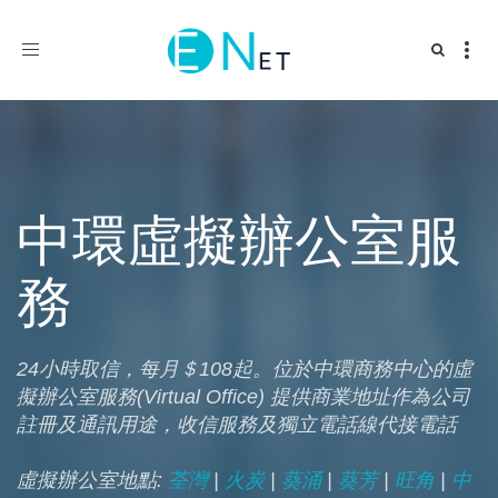
Toggle
navigation
中環虛擬辦公室服
務
24小時取信，每月＄108起。位於中環商務中心的虛
擬辦公室服務(Virtual Office) 提供商業地址作為公司
註冊及通訊用途，收信服務及獨立電話線代接電話
虛擬辦公室地點:
荃灣
|
火炭
|
葵涌
|
葵芳
|
旺角
|
中