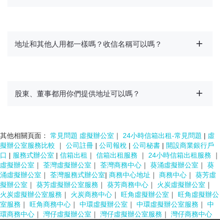
地址和其他人用都一樣嗎？收信名稱可以嗎？
股東、董事都用你們提供地址可以嗎？
其他相關頁面：
常見問題 虛擬辦公室
｜
24小時信箱出租-常見問題
|
虛
擬辦公室服務比較
｜
公司註冊
|
公司報稅
|
公司秘書
|
開設商業銀行戶
口
|
服務式辦公室
|
信箱出租
｜
信箱出租服務
｜
24小時信箱出租服務
｜
虛擬辦公室
｜
荃灣虛擬辦公室
｜
荃灣商務中心
｜
葵涌虛擬辦公室
｜
葵
涌虛擬辦公室
｜
荃灣服務式辦公室
|
商務中心地址
｜
商務中心
｜
葵芳虛
擬辦公室
｜
葵芳虛擬辦公室服務
｜
葵芳商務中心
｜
火炭虛擬辦公室
｜
火炭虛擬辦公室服務
｜
火炭商務中心
｜
旺角虛擬辦公室
｜
旺角虛擬辦公
室服務
｜
旺角商務中心
｜
中環虛擬辦公室
｜
中環虛擬辦公室服務
｜
中
環商務中心
｜
灣仔虛擬辦公室
｜
灣仔虛擬辦公室服務
｜
灣仔商務中心