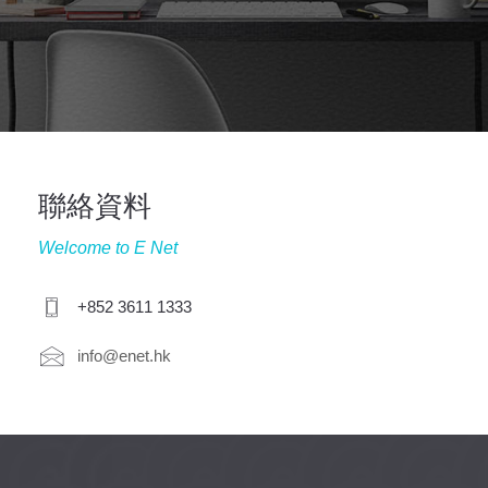
聯絡資料
Welcome to E Net
+852 3611 1333
info@enet.hk