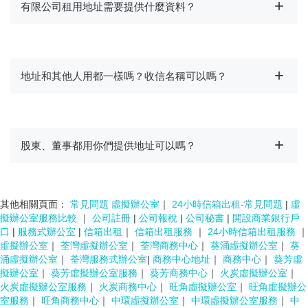
有限公司租用地址需要提供什麼資料？
地址和其他人用都一樣嗎？收信名稱可以嗎？
股東、董事都用你們提供地址可以嗎？
其他相關頁面：
常見問題 虛擬辦公室
｜
24小時信箱出租-常見問題
|
虛
擬辦公室服務比較
｜
公司註冊
|
公司報稅
|
公司秘書
|
開設商業銀行戶
口
|
服務式辦公室
|
信箱出租
｜
信箱出租服務
｜
24小時信箱出租服務
｜
虛擬辦公室
｜
荃灣虛擬辦公室
｜
荃灣商務中心
｜
葵涌虛擬辦公室
｜
葵
涌虛擬辦公室
｜
荃灣服務式辦公室
|
商務中心地址
｜
商務中心
｜
葵芳虛
擬辦公室
｜
葵芳虛擬辦公室服務
｜
葵芳商務中心
｜
火炭虛擬辦公室
｜
火炭虛擬辦公室服務
｜
火炭商務中心
｜
旺角虛擬辦公室
｜
旺角虛擬辦公
室服務
｜
旺角商務中心
｜
中環虛擬辦公室
｜
中環虛擬辦公室服務
｜
中