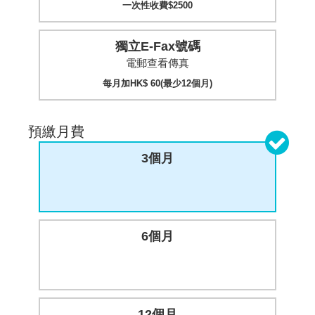
一次性收費$2500
獨立E-Fax號碼
電郵查看傳真
每月加HK$ 60(最少12個月)
預繳月費
3個月
6個月
12個月