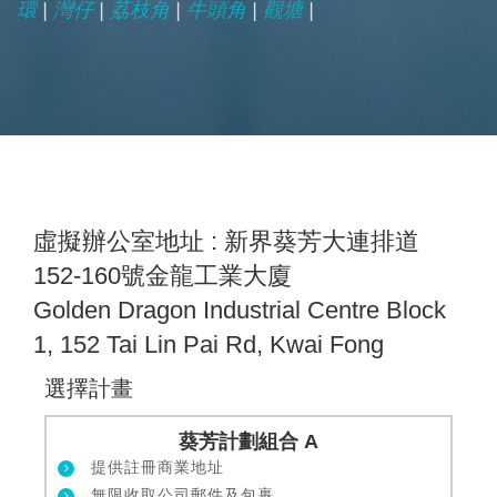
環
|
灣仔
|
荔枝角
|
牛頭角
|
觀塘
|
虛擬辦公室地址 : 新界葵芳大連排道
152-160號金龍工業大廈
Golden Dragon Industrial Centre Block
1, 152 Tai Lin Pai Rd, Kwai Fong
選擇計畫
葵芳計劃組合 A
提供註冊商業地址
無限收取公司郵件及包裹