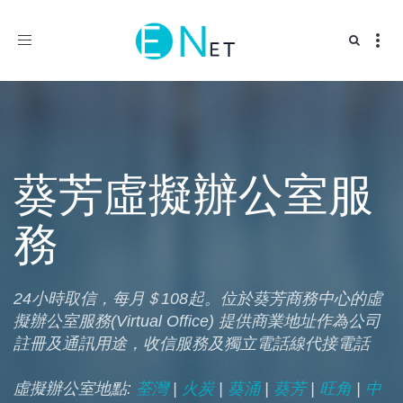
Toggle
navigation
葵芳虛擬辦公室服
務
24小時取信，每月＄108起。位於葵芳商務中心的虛
擬辦公室服務(Virtual Office) 提供商業地址作為公司
註冊及通訊用途，收信服務及獨立電話線代接電話
虛擬辦公室地點:
荃灣
|
火炭
|
葵涌
|
葵芳
|
旺角
|
中