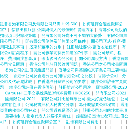
註冊香港有限公司及無限公司只需 HK$ 500
｜
如何選擇合適虛擬辦公
室?
｜
信箱出租服務-企業與個人的最佳郵件管理方案
｜
香港公司報稅的
扣稅項目與節稅策略
｜
開有限公司好處不可不知的大優勢
｜
有限公司無
限公司分別
｜
開有限公司條件及開無限公司條件
｜
開公司形式-程序-費
用同注意事項
｜
股東和董事的分別
｜
註冊地址要求-更改地址程序
｜
有
限公司註銷程序
｜
開公司創業前你要知道的7件事
｜
開公司形式、程
序、費用同注意事項
｜
破產後可否開公司
｜
開公司減稅方法
｜
香港有限
公司常見問題
｜
香港公司的註冊與維護問題
｜
香港公司之公司秘書問題
｜
香港公司的註冊與維護問題
｜
香港公司與英屬維京群島公司主要特點
比較
｜
香港子公司及香港分公司(非香港公司)之比較
｜
香港子公司、分
公司及代表處比較
｜
在香港註冊離岸公司的要求
｜
離岸公司註冊常見問
題
｜
離岸公司註冊在香港優勢
｜
註冊離岸公司用途
｜
開無限公司-2020
｜
Carousell 二手交易稅局追3年BR費用 HKD8250
｜
開有限公司-2021
｜
開無限公司-2021
｜
有限公司對比起無限公司-最大好處係啲乜
｜
公司
秘書有乜用
｜
公司秘書與私人秘書的分別
｜
為什麼需要公司秘書
｜
選用
專業的秘書公司好處
｜
開公司避稅是否合法
｜
註冊公司名稱的注意事項
｜
重要控制人,指定代表人的要求和責任
｜
虛擬辦公室地址都可以註冊公
司?
｜
如何選擇合適虛擬辦公室？
｜
註冊有限公司費用
｜
｜
｜
｜
｜
｜
｜
｜
｜
｜
｜
｜
｜
｜
｜
｜
｜
｜
｜
｜
｜
｜
｜
｜
｜
｜
｜
｜
｜
｜
｜