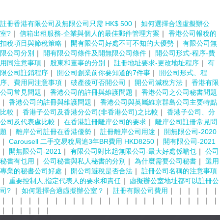
註冊香港有限公司及無限公司只需 HK$ 500
｜
如何選擇合適虛擬辦公
室?
｜
信箱出租服務-企業與個人的最佳郵件管理方案
｜
香港公司報稅的
扣稅項目與節稅策略
｜
開有限公司好處不可不知的大優勢
｜
有限公司無
限公司分別
｜
開有限公司條件及開無限公司條件
｜
開公司形式-程序-費
用同注意事項
｜
股東和董事的分別
｜
註冊地址要求-更改地址程序
｜
有
限公司註銷程序
｜
開公司創業前你要知道的7件事
｜
開公司形式、程
序、費用同注意事項
｜
破產後可否開公司
｜
開公司減稅方法
｜
香港有限
公司常見問題
｜
香港公司的註冊與維護問題
｜
香港公司之公司秘書問題
｜
香港公司的註冊與維護問題
｜
香港公司與英屬維京群島公司主要特點
比較
｜
香港子公司及香港分公司(非香港公司)之比較
｜
香港子公司、分
公司及代表處比較
｜
在香港註冊離岸公司的要求
｜
離岸公司註冊常見問
題
｜
離岸公司註冊在香港優勢
｜
註冊離岸公司用途
｜
開無限公司-2020
｜
Carousell 二手交易稅局追3年BR費用 HKD8250
｜
開有限公司-2021
｜
開無限公司-2021
｜
有限公司對比起無限公司-最大好處係啲乜
｜
公司
秘書有乜用
｜
公司秘書與私人秘書的分別
｜
為什麼需要公司秘書
｜
選用
專業的秘書公司好處
｜
開公司避稅是否合法
｜
註冊公司名稱的注意事項
｜
重要控制人,指定代表人的要求和責任
｜
虛擬辦公室地址都可以註冊公
司?
｜
如何選擇合適虛擬辦公室？
｜
註冊有限公司費用
｜
｜
｜
｜
｜
｜
｜
｜
｜
｜
｜
｜
｜
｜
｜
｜
｜
｜
｜
｜
｜
｜
｜
｜
｜
｜
｜
｜
｜
｜
｜
｜
｜
｜
｜
｜
｜