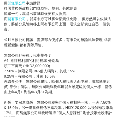
用
開無限公司
申請牌照
牌照背後係政府部門嘅監管、規例、甚或刑責
簡單一句，就是出事嘅時候要有人負責。
而
開有限公司
，就算未必可以將全部責任免除， 但必然可以依據法
例，將部分風險轉移去間有限公司上面，唔洗全部責任自己一個負
責。
並且日後公司轉讓、套牌都方便好多，有限公司無論風險管理 或者
經營變換 都有實際用途。
無限公司點報稅，稅率幾多？
A4. 應評稅利潤的利得稅率 分別為
頭二百萬元 (HKD2,000,000)
7.50% - 無限公司(BR-個人獨資)，其後 15%
8.25% - 有限公司，其後 16.5%
再講多少少，無限公司報稅，喺個人報稅表入面申報，填寫喺第五
(5) 部份；所以，無限公司嘅報稅年度就自動定咗同個人一樣，都係
由上年4月1 到當年3月31為期。
但係，要留意嘅係，無限公司稅率同個人稅制唔一樣，一邊 7.50%
& 15.0%，另一邊薪俸稅係累進稅率，HKD120,000 以後餘額稅率為
17%。 而當無限公司報稅時選擇 "個人入息課稅" 則會按累進稅率計