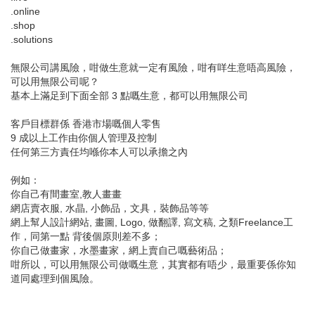
.online
.shop
.solutions
無限公司講風險，咁做生意就一定有風險，咁有咩生意唔高風險，
可以用無限公司呢？
基本上滿足到下面全部 3 點嘅生意，都可以用無限公司
客戶目標群係 香港市場嘅個人零售
9 成以上工作由你個人管理及控制
任何第三方責任均喺你本人可以承擔之內
例如：
你自己有間畫室,教人畫畫
網店賣衣服, 水晶, 小飾品，文具，裝飾品等等
網上幫人設計網站, 畫圖, Logo, 做翻譯, 寫文稿, 之類Freelance工
作，同第一點 背後個原則差不多；
你自己做畫家，水墨畫家，網上賣自己嘅藝術品；
咁所以，可以用無限公司做嘅生意，其實都有唔少，最重要係你知
道同處理到個風險。