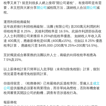
稅季又來了! 留意到很多人網上搜尋"開公司避稅"， 有搜尋即是有需
要，本文想與大家分享
開公司
減稅既方法，讓納稅人合法
開公司
減
稅。
運用利得稅兩級制
近年政府推行利得稅兩級制，法團 (有限公司) 首200萬元利潤的利
得稅稅率是 8.25%， 其後利潤稅率是 16.5%。此操作利誘部份高收
入人士利用開公司來獲得 8.25%的低稅率優惠。 如納稅人年收入高
達 400萬元，應繳薪俸稅是60萬 (400萬x15%)。但如以 8.25% 優惠
稅率計算， 應繳稅只需 $495,000 (200萬*8.25%+200萬*16.5%)。
至於獨資或合夥業務的法團以外人士，兩級的利得稅稅率相應為
7.5%及15%。
以上薪俸稅計算只簡單以入息淨額（未有扣除免稅額）計算，個別
情況還需考慮埋免稅額而計算。
但值得留意，《稅務條例》已有嚴格的反逃稅準則，受僱人士
成立
公司
提供服務必須要有商業理由，而非單純為慳稅，否則有機會被
稅局審查其開設公司的動機，調查有否涉逃稅行為。
報薪俸稅