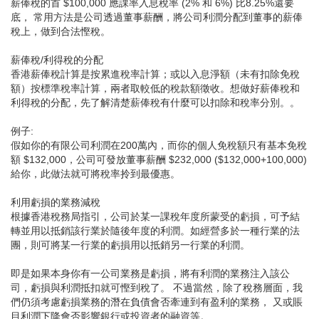
薪俸稅的首 $100,000 應課率入息稅率 (2% 和 6%) 比8.25%還要
底， 常用方法是公司透過董事薪酬，將公司利潤分配到董事的薪俸
稅上，做到合法慳稅。
薪俸稅/利得稅的分配
香港薪俸稅計算是按累進稅率計算；或以入息淨額（未有扣除免稅
額）按標準稅率計算，兩者取較低的稅款額徵收。想做好薪俸稅和
利得稅的分配，先了解清楚薪俸稅有什麼可以扣除和稅率分別。。
例子:
假如你的有限公司利潤在200萬內，而你的個人免稅額只有基本免稅
額 $132,000，公司可發放董事薪酬 $232,000 ($132,000+100,000)
給你，此做法就可將稅率拎到最優惠。
利用虧損的業務減稅
根據香港稅務局指引，公司於某一課稅年度所蒙受的虧損，可予結
轉並用以抵銷該行業於隨後年度的利潤。如經營多於一種行業的法
團，則可將某一行業的虧損用以抵銷另一行業的利潤。
即是如果本身你有一公司業務是虧損，將有利潤的業務注入該公
司，虧損與利潤抵扣就可慳到稅了。 不過當然，除了稅務層面，我
們仍須考慮虧損業務的潛在負債會否牽連到有盈利的業務， 又或賬
目利潤下降會否影響銀行或投資者的融資等。