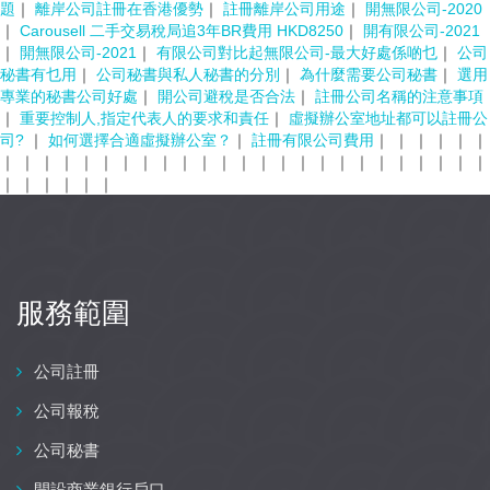
題
｜
離岸公司註冊在香港優勢
｜
註冊離岸公司用途
｜
開無限公司-2020
｜
Carousell 二手交易稅局追3年BR費用 HKD8250
｜
開有限公司-2021
｜
開無限公司-2021
｜
有限公司對比起無限公司-最大好處係啲乜
｜
公司
秘書有乜用
｜
公司秘書與私人秘書的分別
｜
為什麼需要公司秘書
｜
選用
專業的秘書公司好處
｜
開公司避稅是否合法
｜
註冊公司名稱的注意事項
｜
重要控制人,指定代表人的要求和責任
｜
虛擬辦公室地址都可以註冊公
司?
｜
如何選擇合適虛擬辦公室？
｜
註冊有限公司費用
｜
｜
｜
｜
｜
｜
｜
｜
｜
｜
｜
｜
｜
｜
｜
｜
｜
｜
｜
｜
｜
｜
｜
｜
｜
｜
｜
｜
｜
｜
｜
｜
｜
｜
｜
｜
｜
服務範圍
公司註冊
公司報稅
公司秘書
開設商業銀行戶口