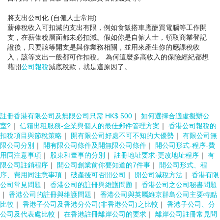
將支出公司化 (自僱人士常用)
薪俸稅收入可扣減的支出有限，例如食飯搭車應酬買電腦等工作開
支，在薪俸稅層面都未必扣減。假如你是自僱人士，領取商業登記
證後，只要該等開支是與你業務相關，並用來產生你的應課稅收
入，該等支出一般都可作扣稅。 為何這麼多高收入的保險經紀都想
藉開
公司報稅
減底稅款，就是這原因了。
註冊香港有限公司及無限公司只需 HK$ 500
｜
如何選擇合適虛擬辦公
室?
｜
信箱出租服務-企業與個人的最佳郵件管理方案
｜
香港公司報稅的
扣稅項目與節稅策略
｜
開有限公司好處不可不知的大優勢
｜
有限公司無
限公司分別
｜
開有限公司條件及開無限公司條件
｜
開公司形式-程序-費
用同注意事項
｜
股東和董事的分別
｜
註冊地址要求-更改地址程序
｜
有
限公司註銷程序
｜
開公司創業前你要知道的7件事
｜
開公司形式、程
序、費用同注意事項
｜
破產後可否開公司
｜
開公司減稅方法
｜
香港有限
公司常見問題
｜
香港公司的註冊與維護問題
｜
香港公司之公司秘書問題
｜
香港公司的註冊與維護問題
｜
香港公司與英屬維京群島公司主要特點
比較
｜
香港子公司及香港分公司(非香港公司)之比較
｜
香港子公司、分
公司及代表處比較
｜
在香港註冊離岸公司的要求
｜
離岸公司註冊常見問