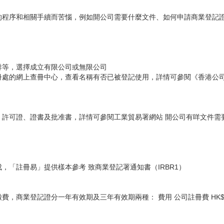
的程序和相關手續而苦惱，例如開公司需要什麼文件、如何申請商業登記
排等，選擇成立有限公司或無限公司
冊處的網上查冊中心，查看名稱有否已被登記使用，詳情可參閱《香港公
許可證、證書及批准書，詳情可參閱工業貿易署網站 開公司有咩文件需
「註冊易」提供樣本參考 致商業登記署通知書（IRBR1）
商業登記證分一年有效期及三年有效期兩種： 費用 公司註冊費 HK$1,7