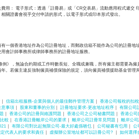
費用： 電子形式：透過「註冊易」或「CR交表易」流動應用程式遞交 印
，相關證書會視乎交付申請的形式，以電子形式或印本形式發出。
須有一個香港地址作為公司註冊地址，而郵政信箱不能作為公司的註冊地
使用會計師事務所或律師事務所的註冊地址服務。
條例》，無論合約期或工作時數長短、全職或兼職，所有僱主都需要為僱
兩年。若僱主違反強制僱員補償保險的規定，須向僱員補償援助基金管理
?
｜
信箱出租服務-企業與個人的最佳郵件管理方案
｜
香港公司報稅的扣稅
注意事項
｜
股東和董事的分別
｜
註冊地址要求-更改地址程序
｜
有限公司
題
｜
香港公司的註冊與維護問題
｜
香港公司之公司秘書問題
｜
香港公司
比較
｜
在香港註冊離岸公司的要求
｜
離岸公司註冊常見問題
｜
離岸公司
21
｜
有限公司對比起無限公司-最大好處係啲乜
｜
公司秘書有乜用
｜
公
指定代表人的要求和責任
｜
虛擬辦公室地址都可以註冊公司?
｜
如何選擇