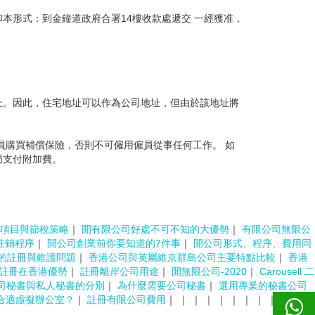
本形式：到金鐘道政府合署14樓收款處遞交 一經獲准，
址。因此，住宅地址可以作為公司地址，但由於該地址將
員購買補償保險，否則不可僱用僱員從事任何工作。 如
局支付附加費。
項目與節稅策略
｜
開有限公司好處不可不知的大優勢
｜
有限公司無限公
註銷程序
｜
開公司創業前你要知道的7件事
｜
開公司形式、程序、費用同
的註冊與維護問題
｜
香港公司與英屬維京群島公司主要特點比較
｜
香港
註冊在香港優勢
｜
註冊離岸公司用途
｜
開無限公司-2020
｜
Carousell 二
司秘書與私人秘書的分別
｜
為什麼需要公司秘書
｜
選用專業的秘書公司
合適虛擬辦公室？
｜
註冊有限公司費用
｜
｜
｜
｜
｜
｜
｜
｜
｜
｜
｜
｜