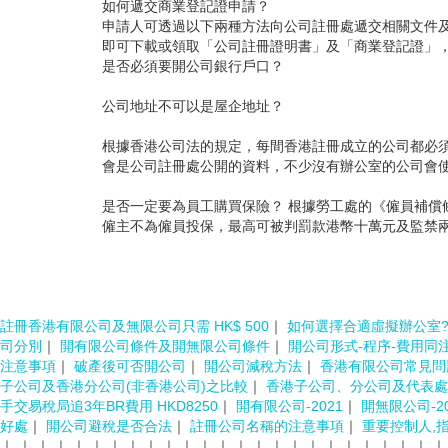
如何遞交商業登記證申請？
申請人可透過以下兩種方法向公司註冊處遞交相關文件及
即可下載或領取「公司註冊證明書」及「商業登記證」
是否必須要開公司銀行戶口？
公司地址不可以是屋企地址？
根據香港公司法的規定，每間香港註冊成立的公司都必
會是公司註冊處公開的資料，不少沒有辦公室的公司會
是否一定要為員工購買保險？ 根據勞工處的《僱員補償
僱主不為僱員投保，最高可被判罰款港幣十萬元及監禁
註冊香港有限公司及無限公司只需 HK$ 500
｜
如何選擇合適虛擬辦公室
司分別
｜
開有限公司條件及開無限公司條件
｜
開公司形式-程序-費用同
注意事項
｜
破產後可否開公司
｜
開公司減稅方法
｜
香港有限公司常見問
子公司及香港分公司(非香港公司)之比較
｜
香港子公司、分公司及代表處
手交易稅局追3年BR費用 HKD8250
｜
開有限公司-2021
｜
開無限公司-20
好處
｜
開公司避稅是否合法
｜
註冊公司名稱的注意事項
｜
重要控制人,
｜
｜
｜
｜
｜
｜
｜
｜
｜
｜
｜
｜
｜
｜
｜
｜
｜
｜
｜
｜
｜
｜
｜
｜
｜