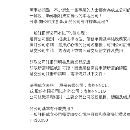
萬事起頭難，不少想創一番事業的人士都會為成立公司
一解說，助你順利成立自己的本地公司！
分享 開公司注意事項 開公司有咩標準流程？
一般註冊新公司有以下5個步驟：
選擇公司類別：根據法律地位、債務承擔及年結稅務安
擬訂公司名稱：選擇好心儀的公司名稱後，可到公司註
遞交公司申請：透過網上或書面遞交所需文件及費用
領取公司註冊證明書及商業登記證
領取所需牌照或許可證：因應業務需要申請所需的牌照、
遞交公司註冊申請時，需準備好以下文件：
法團成立表格： 股份有限公司：表格NNC1；
或 股份有限公司以外的公司：表格NNC1G
公司組織章程細則：主要交代公司股份數目、總額及組成，
開公司基本有什麼費用？
一般註冊成立公司需要繳交公司註冊費和商業登記費及徵費，
HK$3,950