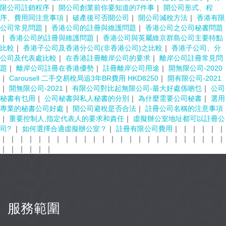
限公司註銷程序
｜
開公司創業前你要知道的7件事
｜
開公司形式、程
序、費用同注意事項
｜
破產後可否開公司
｜
開公司減稅方法
｜
香港有限
公司常見問題
｜
香港公司的註冊與維護問題
｜
香港公司之公司秘書問題
｜
香港公司的註冊與維護問題
｜
香港公司與英屬維京群島公司主要特點
比較
｜
香港子公司及香港分公司(非香港公司)之比較
｜
香港子公司、分
公司及代表處比較
｜
在香港註冊離岸公司的要求
｜
離岸公司註冊常見問
題
｜
離岸公司註冊在香港優勢
｜
註冊離岸公司用途
｜
開無限公司-2020
｜
Carousell 二手交易稅局追3年BR費用 HKD8250
｜
開有限公司-2021
｜
開無限公司-2021
｜
有限公司對比起無限公司-最大好處係啲乜
｜
公司
秘書有乜用
｜
公司秘書與私人秘書的分別
｜
為什麼需要公司秘書
｜
選用
專業的秘書公司好處
｜
開公司避稅是否合法
｜
註冊公司名稱的注意事項
｜
重要控制人,指定代表人的要求和責任
｜
虛擬辦公室地址都可以註冊公
司?
｜
如何選擇合適虛擬辦公室？
｜
註冊有限公司費用
｜
｜
｜
｜
｜
｜
｜
｜
｜
｜
｜
｜
｜
｜
｜
｜
｜
｜
｜
｜
｜
｜
｜
｜
｜
｜
｜
｜
｜
｜
｜
｜
｜
｜
｜
｜
｜
服務範圍