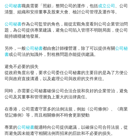
公司秘書
職責需要「照顧」整間公司的運作，包括
成立公司
、公司
清盤、組織和安排董事及股東大會、檢討公司管理及運作等。
公司秘書
作為公司監管的角色，能從宏觀角度看到公司企業管治問
題，為公司提供專業建議，避免公司陷入管理不明朗局面，使公司
能持續穩健地發展。
另外，一般
公司秘書
都由會計師樓營運，除了可以提供有關
公司秘
書
或公司法的知識外，對稅務問題亦能提供建議。
避免不必要的損失
從政府角度出發，要求公司委任公司秘書的主要目的是為了方便公
司與政府直接溝通，以及處理公司與政府的文件來往。
同時，亦需要公司秘書確保公司合法合規和良好的企業管治，避免
公司及其董事和管理層負上重大的法律責任。
在香港，公司需遵守眾多的法例法規，例如《公司條例》、《商業
登記條例》等，而且相關條例不時會更新變動
專業的
公司秘書
能適時向公司提供建議，以確保公司合符法規，從
而避免因未能遵守相關法例而招來的罰款和不必要的損失。