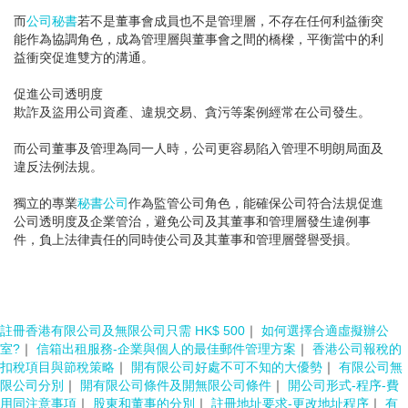
而
公司秘書
若不是董事會成員也不是管理層，不存在任何利益衝突
能作為協調角色，成為管理層與董事會之間的橋樑，平衡當中的利
益衝突促進雙方的溝通。
促進公司透明度
欺詐及盜用公司資產、違規交易、貪污等案例經常在公司發生。
而公司董事及管理為同一人時，公司更容易陷入管理不明朗局面及
違反法例法規。
獨立的專業
秘書公司
作為監管公司角色，能確保公司符合法規促進
公司透明度及企業管治，避免公司及其董事和管理層發生違例事
件，負上法律責任的同時使公司及其董事和管理層聲譽受損。
註冊香港有限公司及無限公司只需 HK$ 500
｜
如何選擇合適虛擬辦公
室?
｜
信箱出租服務-企業與個人的最佳郵件管理方案
｜
香港公司報稅的
扣稅項目與節稅策略
｜
開有限公司好處不可不知的大優勢
｜
有限公司無
限公司分別
｜
開有限公司條件及開無限公司條件
｜
開公司形式-程序-費
用同注意事項
｜
股東和董事的分別
｜
註冊地址要求-更改地址程序
｜
有