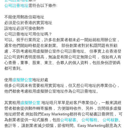
公司註冊地址
需符合以下條件:
不能使用郵政信箱地址
必須是位於香港的實質地址
該地址必須可接收郵件
公司註冊地址可用住址嗎？
可以。視乎行業而定，許多在創業者都未必一開始就租用辦公室，
通常他們開始時都是在家創業。 部份創業者對於私隱問題有所顧
慮，不防考慮租用虛擬辦公室作公司註冊地址。 但事實上在香港登
記公司資料透明度很高，無論是有限公司定無限公司， 假如有人有
心查冊，董事、股東、東主、合夥人的個人資料，包括身份證號碼
都可查到。
使用
虛擬辦公室
地址好處
很多公司因未有需要租用實質地址，但又想公司地址的專業信心，
他們都會考慮租用虛擬辦公室地址作為公司註冊地址。
其實租用
虛擬辦公室
地址唔只單單是給客戶專業信心，一般來講經
營者都會提供郵件轉寄服務， 方便隨時收件。另外，坊間很多虛擬
地址經營者,例如我們Easy Marketing都持有公司秘書註冊牌照， 可
為創業者提供一站式服務，包括
公司秘書
、
公司報稅
、
公司核數
、
會計等， 讓創業者減少煩惱，節省時間。Easy Marketing願意為大