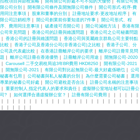
扣稅項目與節稅策略
｜
開有限公司好處不可不知的大優勢
｜
有限公司無
限公司分別
｜
開有限公司條件及開無限公司條件
｜
開公司形式-程序-費
用同注意事項
｜
股東和董事的分別
｜
註冊地址要求-更改地址程序
｜
有
限公司註銷程序
｜
開公司創業前你要知道的7件事
｜
開公司形式、程
序、費用同注意事項
｜
破產後可否開公司
｜
開公司減稅方法
｜
香港有限
公司常見問題
｜
香港公司的註冊與維護問題
｜
香港公司之公司秘書問題
｜
香港公司的註冊與維護問題
｜
香港公司與英屬維京群島公司主要特點
比較
｜
香港子公司及香港分公司(非香港公司)之比較
｜
香港子公司、分
公司及代表處比較
｜
在香港註冊離岸公司的要求
｜
離岸公司註冊常見問
題
｜
離岸公司註冊在香港優勢
｜
註冊離岸公司用途
｜
開無限公司-2020
｜
Carousell 二手交易稅局追3年BR費用 HKD8250
｜
開有限公司-2021
｜
開無限公司-2021
｜
有限公司對比起無限公司-最大好處係啲乜
｜
公司
秘書有乜用
｜
公司秘書與私人秘書的分別
｜
為什麼需要公司秘書
｜
選用
專業的秘書公司好處
｜
開公司避稅是否合法
｜
註冊公司名稱的注意事項
｜
重要控制人,指定代表人的要求和責任
｜
虛擬辦公室地址都可以註冊公
司?
｜
如何選擇合適虛擬辦公室？
｜
註冊有限公司費用
｜
｜
｜
｜
｜
｜
｜
｜
｜
｜
｜
｜
｜
｜
｜
｜
｜
｜
｜
｜
｜
｜
｜
｜
｜
｜
｜
｜
｜
｜
｜
｜
｜
｜
｜
｜
｜