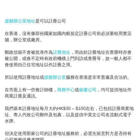
虛擬辦公室地址
是可以註冊公司
在香港，沒有像部份國家如國內般規定註冊公司前必須要租用實店
舖，辦公室或廠房。
郵政信箱不會被批准作為
註冊地址
，而由於註冊地址在查冊時亦會
被公開，或會不定時有政府機構上門到訪或查冊等，故一般人都不
會使用自己住宅地址以作註冊之用。
所以使用註冊地址或
虛擬辦公室
服務在香港是非常普遍及合法的。
在市面上有一些會計師樓，
商務中心
或
秘書公司
，均可提供地址作
商業註冊及通訊。
我們基本註冊地址每月大約HK$30 – $100左右，已包括註冊商業地
址、專人代收公司郵件及包裹，以及提供中英文公司名流動式電子
水牌。
但決定使用那家公司的註冊地址服務前，必需先留意對方是否持有
公司服務供應者牌照。