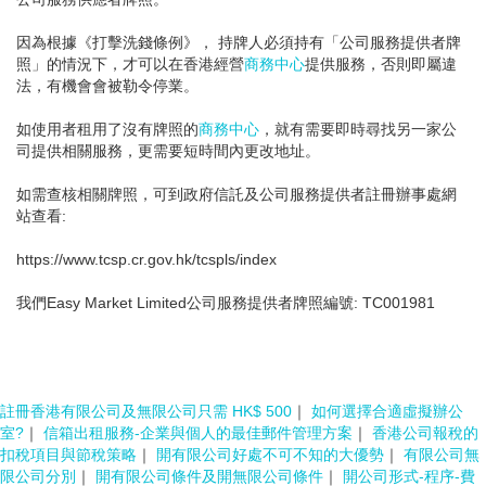
因為根據《打擊洗錢條例》， 持牌人必須持有「公司服務提供者牌
照」的情況下，才可以在香港經營
商務中心
提供服務，否則即屬違
法，有機會會被勒令停業。
如使用者租用了沒有牌照的
商務中心
，就有需要即時尋找另一家公
司提供相關服務，更需要短時間內更改地址。
如需查核相關牌照，可到政府信託及公司服務提供者註冊辦事處網
站查看:
https://www.tcsp.cr.gov.hk/tcspls/index
我們Easy Market Limited公司服務提供者牌照編號: TC001981
註冊香港有限公司及無限公司只需 HK$ 500
｜
如何選擇合適虛擬辦公
室?
｜
信箱出租服務-企業與個人的最佳郵件管理方案
｜
香港公司報稅的
扣稅項目與節稅策略
｜
開有限公司好處不可不知的大優勢
｜
有限公司無
限公司分別
｜
開有限公司條件及開無限公司條件
｜
開公司形式-程序-費