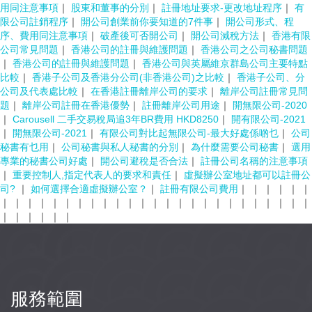
用同注意事項
｜
股東和董事的分別
｜
註冊地址要求-更改地址程序
｜
有
限公司註銷程序
｜
開公司創業前你要知道的7件事
｜
開公司形式、程
序、費用同注意事項
｜
破產後可否開公司
｜
開公司減稅方法
｜
香港有限
公司常見問題
｜
香港公司的註冊與維護問題
｜
香港公司之公司秘書問題
｜
香港公司的註冊與維護問題
｜
香港公司與英屬維京群島公司主要特點
比較
｜
香港子公司及香港分公司(非香港公司)之比較
｜
香港子公司、分
公司及代表處比較
｜
在香港註冊離岸公司的要求
｜
離岸公司註冊常見問
題
｜
離岸公司註冊在香港優勢
｜
註冊離岸公司用途
｜
開無限公司-2020
｜
Carousell 二手交易稅局追3年BR費用 HKD8250
｜
開有限公司-2021
｜
開無限公司-2021
｜
有限公司對比起無限公司-最大好處係啲乜
｜
公司
秘書有乜用
｜
公司秘書與私人秘書的分別
｜
為什麼需要公司秘書
｜
選用
專業的秘書公司好處
｜
開公司避稅是否合法
｜
註冊公司名稱的注意事項
｜
重要控制人,指定代表人的要求和責任
｜
虛擬辦公室地址都可以註冊公
司?
｜
如何選擇合適虛擬辦公室？
｜
註冊有限公司費用
｜
｜
｜
｜
｜
｜
｜
｜
｜
｜
｜
｜
｜
｜
｜
｜
｜
｜
｜
｜
｜
｜
｜
｜
｜
｜
｜
｜
｜
｜
｜
｜
｜
｜
｜
｜
｜
服務範圍