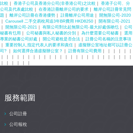
比較
｜
香港子公司及香港分公司(非香港公司)之比較
｜
香港子公司、分
公司及代表處比較
｜
在香港註冊離岸公司的要求
｜
離岸公司註冊常見問
題
｜
離岸公司註冊在香港優勢
｜
註冊離岸公司用途
｜
開無限公司-2020
｜
Carousell 二手交易稅局追3年BR費用 HKD8250
｜
開有限公司-2021
｜
開無限公司-2021
｜
有限公司對比起無限公司-最大好處係啲乜
｜
公司
秘書有乜用
｜
公司秘書與私人秘書的分別
｜
為什麼需要公司秘書
｜
選用
專業的秘書公司好處
｜
開公司避稅是否合法
｜
註冊公司名稱的注意事項
｜
重要控制人,指定代表人的要求和責任
｜
虛擬辦公室地址都可以註冊公
司?
｜
如何選擇合適虛擬辦公室？
｜
註冊有限公司費用
｜
｜
｜
｜
｜
｜
｜
｜
｜
｜
｜
｜
｜
｜
｜
｜
｜
｜
｜
｜
｜
｜
｜
｜
｜
｜
｜
｜
｜
｜
｜
｜
｜
｜
｜
｜
｜
服務範圍
公司註冊
公司報稅