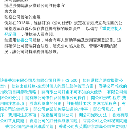
辦理股份轉讓及撤銷公司註冊事宜
東大會
監察公司管治的進展
例如在2018年，經修訂的《公司條例》規定在香港成立為法團的公
司都必須取得和保存實益擁有權的最新資料， 以備存「
重要控制人
登記冊
」，供執法人員查閱。
如選用
秘書公司
服務，將會有專人幫助準備及定期更新登記冊。這
能確保公司管理符合法規，避免公司陷入財政、管理不明朗的狀
況，讓公司能持續穩健地發展。
註冊香港有限公司及無限公司只需 HK$ 500
｜
如何選擇合適虛擬辦公
室?
｜
信箱出租服務-企業與個人的最佳郵件管理方案
｜
香港公司報稅的
扣稅項目與節稅策略
｜
開有限公司好處不可不知的大優勢
｜
有限公司無
限公司分別
｜
開有限公司條件及開無限公司條件
｜
開公司形式-程序-費
用同注意事項
｜
股東和董事的分別
｜
註冊地址要求-更改地址程序
｜
有
限公司註銷程序
｜
開公司創業前你要知道的7件事
｜
開公司形式、程
序、費用同注意事項
｜
破產後可否開公司
｜
開公司減稅方法
｜
香港有限
公司常見問題
｜
香港公司的註冊與維護問題
｜
香港公司之公司秘書問題
｜
香港公司的註冊與維護問題
｜
香港公司與英屬維京群島公司主要特點