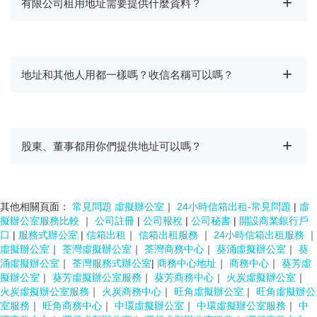
有限公司租用地址需要提供什麼資料？
地址和其他人用都一樣嗎？收信名稱可以嗎？
股東、董事都用你們提供地址可以嗎？
其他相關頁面：
常見問題 虛擬辦公室
｜
24小時信箱出租-常見問題
|
虛
擬辦公室服務比較
｜
公司註冊
|
公司報稅
|
公司秘書
|
開設商業銀行戶
口
|
服務式辦公室
|
信箱出租
｜
信箱出租服務
｜
24小時信箱出租服務
｜
虛擬辦公室
｜
荃灣虛擬辦公室
｜
荃灣商務中心
｜
葵涌虛擬辦公室
｜
葵
涌虛擬辦公室
｜
荃灣服務式辦公室
|
商務中心地址
｜
商務中心
｜
葵芳虛
擬辦公室
｜
葵芳虛擬辦公室服務
｜
葵芳商務中心
｜
火炭虛擬辦公室
｜
火炭虛擬辦公室服務
｜
火炭商務中心
｜
旺角虛擬辦公室
｜
旺角虛擬辦公
室服務
｜
旺角商務中心
｜
中環虛擬辦公室
｜
中環虛擬辦公室服務
｜
中