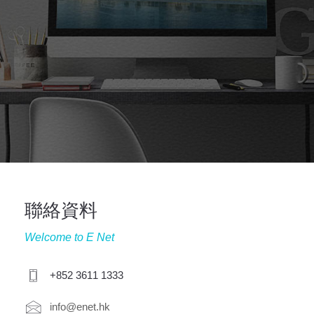
聯絡資料
Welcome to E Net
+852 3611 1333
info@enet.hk