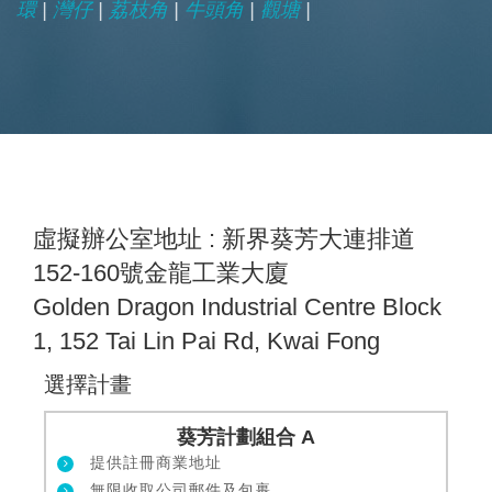
環
|
灣仔
|
荔枝角
|
牛頭角
|
觀塘
|
虛擬辦公室地址 : 新界葵芳大連排道
152-160號金龍工業大廈
Golden Dragon Industrial Centre Block
1, 152 Tai Lin Pai Rd, Kwai Fong
選擇計畫
葵芳計劃組合 A
提供註冊商業地址
無限收取公司郵件及包裹