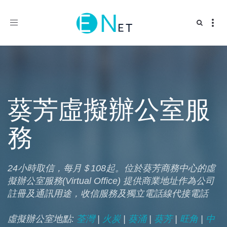
Toggle
navigation
葵芳虛擬辦公室服
務
24小時取信，每月＄108起。位於葵芳商務中心的虛
擬辦公室服務(Virtual Office) 提供商業地址作為公司
註冊及通訊用途，收信服務及獨立電話線代接電話
虛擬辦公室地點:
荃灣
|
火炭
|
葵涌
|
葵芳
|
旺角
|
中