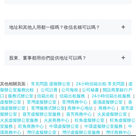
地址和其他人用都一樣嗎？收信名稱可以嗎？
股東、董事都用你們提供地址可以嗎？
其他相關頁面：
常見問題 虛擬辦公室
｜
24小時信箱出租-常見問題
|
虛
擬辦公室服務比較
｜
公司註冊
|
公司報稅
|
公司秘書
|
開設商業銀行戶
口
|
服務式辦公室
|
信箱出租
｜
信箱出租服務
｜
24小時信箱出租服務
｜
虛擬辦公室
｜
荃灣虛擬辦公室
｜
荃灣商務中心
｜
葵涌虛擬辦公室
｜
葵
涌虛擬辦公室
｜
荃灣服務式辦公室
|
商務中心地址
｜
商務中心
｜
葵芳虛
擬辦公室
｜
葵芳虛擬辦公室服務
｜
葵芳商務中心
｜
火炭虛擬辦公室
｜
火炭虛擬辦公室服務
｜
火炭商務中心
｜
旺角虛擬辦公室
｜
旺角虛擬辦公
室服務
｜
旺角商務中心
｜
中環虛擬辦公室
｜
中環虛擬辦公室服務
｜
中
環商務中心
｜
灣仔虛擬辦公室
｜
灣仔虛擬辦公室服務
｜
灣仔商務中心