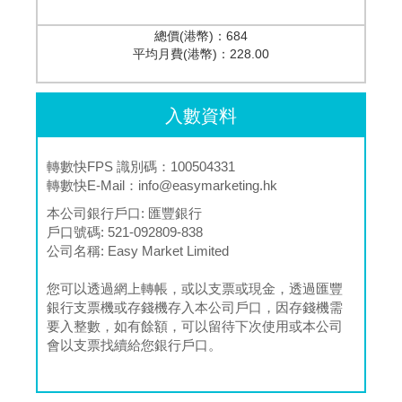
總價(港幣)：
684
平均月費(港幣)：
228.00
入數資料
轉數快FPS 識別碼：100504331
轉數快E-Mail：
info@easymarketing.hk
本公司銀行戶口:
匯豐銀行
戶口號碼:
521-092809-838
公司名稱:
Easy Market Limited
您可以透過網上轉帳，或以支票或現金，透過匯豐
銀行支票機或存錢機存入本公司戶口，因存錢機需
要入整數，如有餘額，可以留待下次使用或本公司
會以支票找續給您銀行戶口。