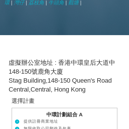
環
|
灣仔
|
荔枝角
|
牛頭角
|
觀塘
|
虛擬辦公室地址 : 香港中環皇后大道中
148-150號鹿角大廈
Stag Building,148-150 Queen's Road
Central,Central, Hong Kong
選擇計畫
中環計劃組合 A
提供註冊商業地址
無限收取公司郵件及包裹