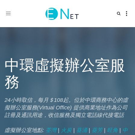
Toggle
navigation
中環虛擬辦公室服
務
24小時取信，每月＄108起。位於中環商務中心的虛
擬辦公室服務(Virtual Office) 提供商業地址作為公司
註冊及通訊用途，收信服務及獨立電話線代接電話
虛擬辦公室地點:
荃灣
|
火炭
|
葵涌
|
葵芳
|
旺角
|
中