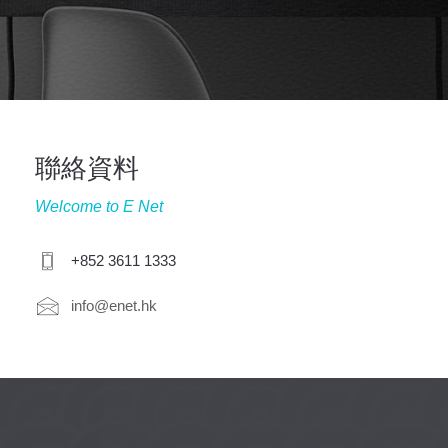
聯絡資料
Welcome to E Net
+852 3611 1333
info@enet.hk