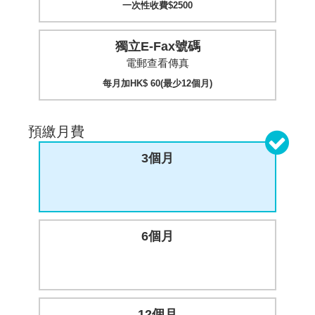
一次性收費$2500
獨立E-Fax號碼
電郵查看傳真
每月加HK$ 60(最少12個月)
預繳月費
3個月
6個月
12個月