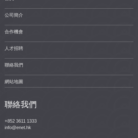
公司簡介
合作機會
人才招聘
聯絡我們
網站地圖
聯絡我們
+852 3611 1333
info@enet.hk