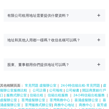
有限公司租用地址需要提供什麼資料？
地址和其他人用都一樣嗎？收信名稱可以嗎？
股東、董事都用你們提供地址可以嗎？
其他相關頁面：
常見問題 虛擬辦公室
｜
24小時信箱出租-常見問題
|
虛
擬辦公室服務比較
｜
公司註冊
|
公司報稅
|
公司秘書
|
開設商業銀行戶
口
|
服務式辦公室
|
信箱出租
｜
信箱出租服務
｜
24小時信箱出租服務
｜
虛擬辦公室
｜
荃灣虛擬辦公室
｜
荃灣商務中心
｜
葵涌虛擬辦公室
｜
葵
涌虛擬辦公室
｜
荃灣服務式辦公室
|
商務中心地址
｜
商務中心
｜
葵芳虛