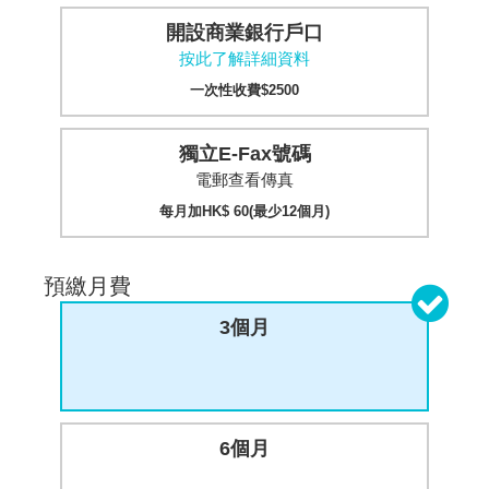
開設商業銀行戶口
按此了解詳細資料
一次性收費$2500
獨立E-Fax號碼
電郵查看傳真
每月加HK$ 60(最少12個月)
預繳月費
3個月
6個月