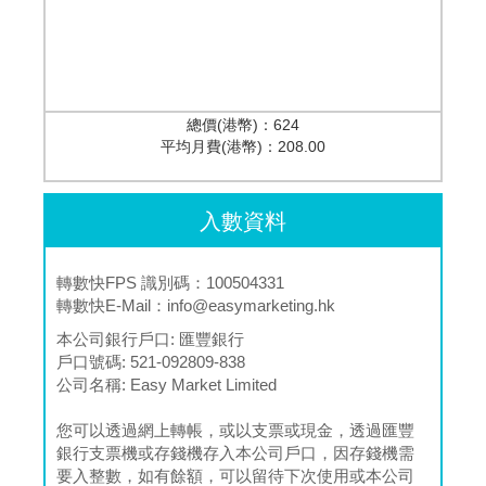
總價(港幣)：
624
平均月費(港幣)：
208.00
入數資料
轉數快FPS 識別碼：100504331
轉數快E-Mail：
info@easymarketing.hk
本公司銀行戶口:
匯豐銀行
戶口號碼:
521-092809-838
公司名稱:
Easy Market Limited
您可以透過網上轉帳，或以支票或現金，透過匯豐
銀行支票機或存錢機存入本公司戶口，因存錢機需
要入整數，如有餘額，可以留待下次使用或本公司