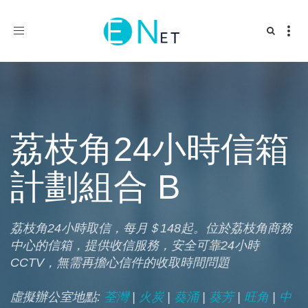
Toggle
navigation
荔枝角24小時信箱
計劃組合 B
荔枝角24小時取信，每月＄148起。位於荔枝角商務
中心的信箱，提供收信服務，安全可靠24小時
CCTV，無需再擔心信件的收取時間問題
虛擬辦公室地點:
荃灣
|
火炭
|
葵涌
|
葵芳
|
旺角
|
中