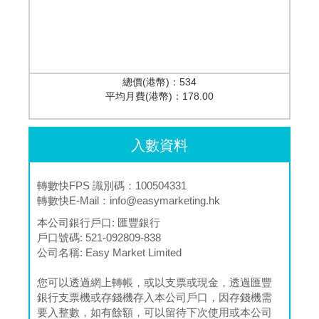
總價(港幣)：
534
平均月費(港幣)：
178.00
入數資料
轉數快FPS 識別碼：100504331
轉數快E-Mail：
info@easymarketing.hk
本公司銀行戶口:
匯豐銀行
戶口號碼:
521-092809-838
公司名稱:
Easy Market Limited
您可以透過網上轉帳，或以支票或現金，透過匯豐
銀行支票機或存錢機存入本公司戶口，因存錢機需
要入整數，如有餘額，可以留待下次使用或本公司